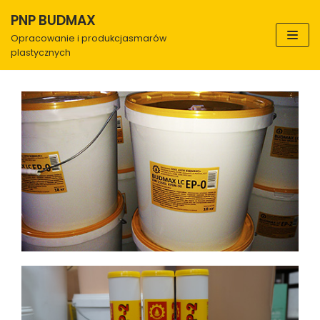
PNP BUDMAX
Skocz
Opracowanie i produkcjasmarów
plastycznych
do
treści